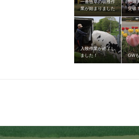
一番牧草の収穫作
野球
業が始まりました
突破
入牧作業が終了し
ました！
GW
ました！