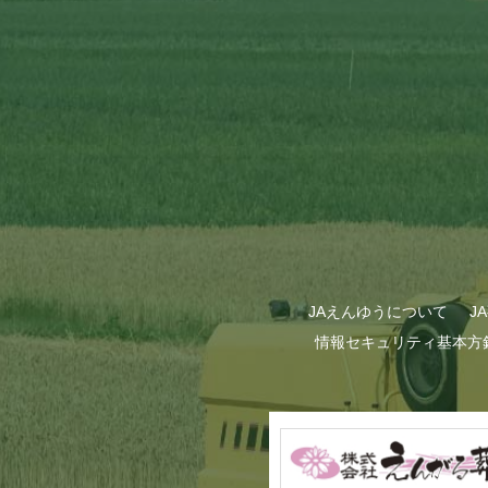
GWも終わり…
JAえんゆうについて
J
情報セキュリティ基本方
甜菜の播種作業が