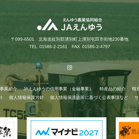
〒099-6501 北海道紋別郡湧別町上湧別屯田市街地230番地
TEL .01586-2-2161 FAX .01586-2-4797
A事業紹介
JAえんゆうの信用事業（金融事業）
特産品の紹介
職
針
個人情報保護方針
個人情報保護法等に基づく公表事項など
サ
始まりました