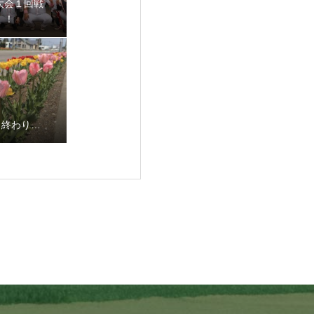
大会１回戦
！！
も終わり…