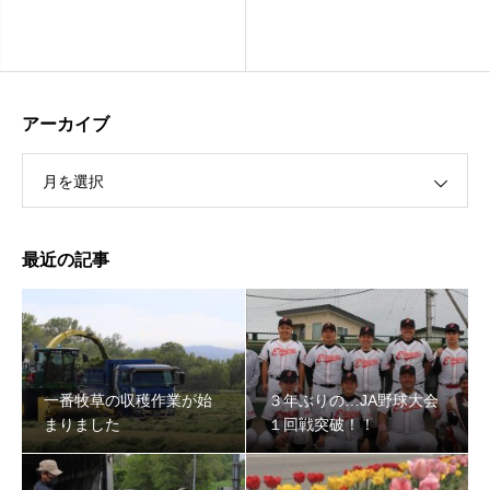
アーカイブ
月を選択
最近の記事
一番牧草の収穫作業が始
３年ぶりの…JA野球大会
まりました
１回戦突破！！