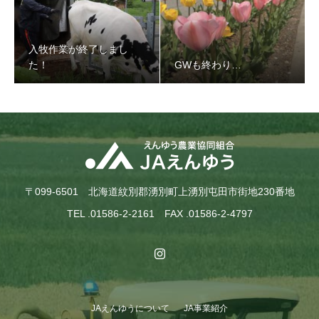
入牧作業が終了しまし
た！
GWも終わり…
〒099-6501 北海道紋別郡湧別町上湧別屯田市街地230番地
TEL .01586-2-2161 FAX .01586-2-4797
JAえんゆうについて
JA事業紹介