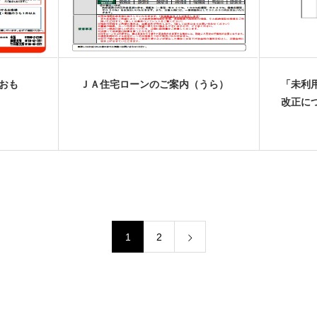
おも
ＪＡ住宅ローンのご案内（うら）
「未利
改正に
1
2