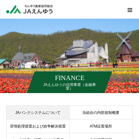
FINANCE
JAえんゆうの信用事業（金融事
業）
JAバンクシステムについて
当組合の内部規制概要
苦情処理措置および紛争解決措置
ATM設置場所