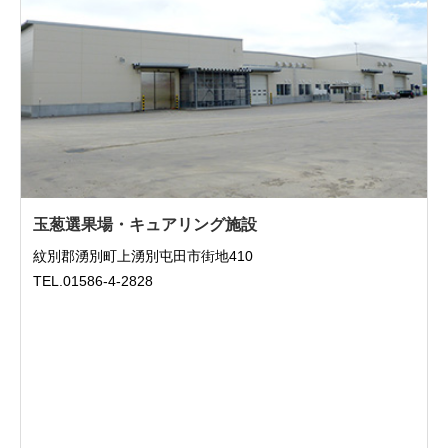
玉葱選果場・キュアリング施設
紋別郡湧別町上湧別屯田市街地410
TEL.01586-4-2828