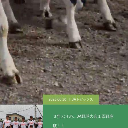
2026.06.10
JAトピックス
３年ぶりの…JA野球大会１回戦突
破！！