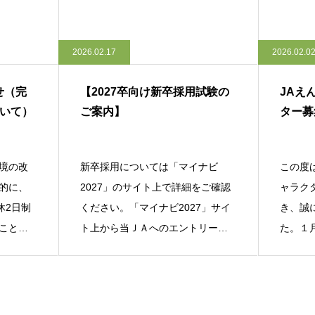
2026.02.17
2026.02.0
せ（完
【2027卒向け新卒採用試験の
JAえ
ついて）
ご案内】
ター募
境の改
新卒採用については「マイナビ
この度
的に、
2027」のサイト上で詳細をご確認
ャラク
休2日制
ください。「マイナビ2027」サイ
き、誠
ことと
ト上から当ＪＡへのエントリーを
た。１
行