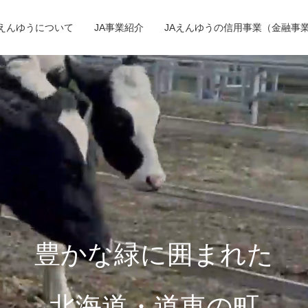
Aえんゆうについて
JA事業紹介
JAえんゆうの信用事業（金融事
豊かな緑に囲まれた
北海道・道東の町