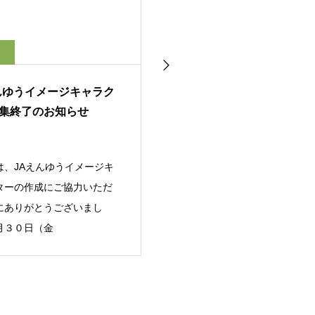
2
2025.12.17
んゆうイメージキャラク
JAえんゆうイメージキャラク
集終了のお知らせ
ターを募集します！
は、JAえんゆうイメージキ
この度、JAえんゆうイメージキャ
ターの作成にご協力いただ
ラクターを募集することとなりま
にありがとうございまし
した。詳しくはこちらをご覧くだ
月３０日（金
さい。https://www.ja-