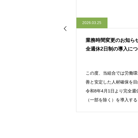
26.04.13
2026.03.25
健康経営優良法人２０２６に
業務時間変更のお知ら
認定されました！！
全週休2日制の導入に
この度、日本健康会議より「健康
この度、当組合では労働環
経営優良法人2026（大規模法人部
善と安定した人材確保を目
門）」に認定されました。「健康
令和8年4月1日より完全週
経営優良法人」とは、経済産業省
（一部を除く）を導入する
と日本健
なりました。