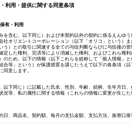
・利用・提供に関する同意条項
・保有・利用
を含む。以下同じ）および本契約以外の契約に係るえんゆう
会社オリエントコーポレーション（以下「オリコ」という）ま
いう）との取引に関連する全ての与信判断ならびに与信後の管
確定した権利、完済等により消滅した権利、およびこれら権利
）のため、以下の情報（以下これらを総称して「個人情報」と
組合等」という）が保護措置を講じたうえで以下の各条項（以
に同意します。
。以下同じ）に記載した氏名、性別、年齢、続柄、生年月日、
状況等、私の属性に関する情報（これらの情報に変更が生じた
約日、商品名、契約額、毎月の支払金額、支払方法、振替口座
後の利用残高、月々の支払状況等、取引の現状および履歴に関