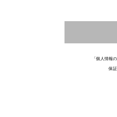
求償権、裁判・調停等に
の権利等に関する情報を
④支払能力判断のための
私の支払能力を調査する
収入、支出、事業の計画
⑤本人確認のための情報
本契約に関する取引に必
は記載事項証明書等によ
「個人情報の
⑥その他情報
①②③④⑤に掲げる事項
保証
報、Cookie 情報、
を磁気的または光学的媒
取得・保有する①②③④
第２条 個人関連情報の
私は、本契約及び本契約
を第三者から提供を受け
①電話番号の現在及び過