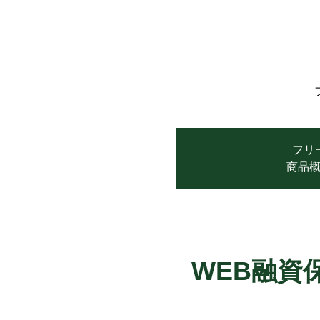
フリ
商品
WEB融資