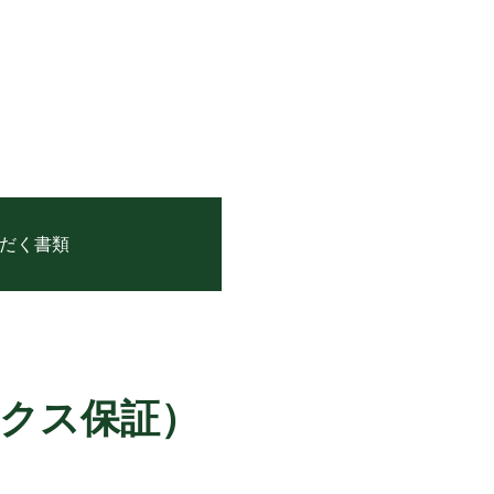
。
だく書類
ックス保証）