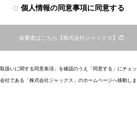
より確定した権利、完済等により消滅した権利、およびこれら
個人情報の同意事項に同意する
含む）。
情報
ためまたは支払途上における支払能力を調査するため、私が申
・実績および組合等との取引状況。
要な、本人・資格の確認の提示等を受けた運転免許証、パスポ
り得た本人・資格確認のための情報（センシティブ情報を除く
取扱いに関する同意条項」を確認のうえ「同意する」にチェッ
のほか、契約者等から申告を受けた情報、ウェブサイト利用によ
会社である「株式会社ジャックス」のホームページへ移動しま
公開されている情報その他の適正な手段で取得した情報、映像・音
体等に記録したもの） 、申込書記載の組合から保証委託先が
⑤に掲げる個人情報、変更後のものを含みます。）
取得に関する同意
以外の 組合等 と締結する契約の与信及び与信後の管理のため
個人データとして取得することに同意します。
去の有効性に関する情報