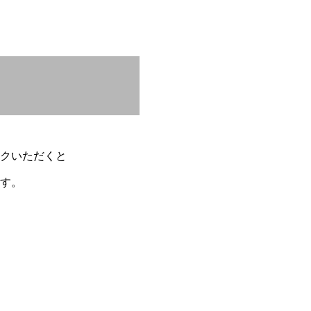
権利に付随したいっさい
告した私の資産、負債、
ート、住民票の写しまた
）。
クいただくと
る情報、IP アドレス情
す。
声情報（個人の肖像、音声
提供を受けた情報（組合が
、 組合等 が以下の情報