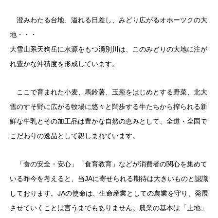
澄みわたる台地、溢れる日差し、みどり広がるオホーツクの大
地・・・
大雪山系天狗岳に水源をもつ湧別川は、このみどりの大地に注が
れ豊かな沖積度を形成しています。
ここで育まれた小麦、馬鈴薯、玉葱をはじめとする野菜、北大
雪のすそ野に広がる牧場に悠々と闊歩する牛たちから搾られる新
鮮な牛乳とその加工品は豊かな自然の恵みとして、全道・全国で
こだわりの逸品として親しまれています。
「食の安全・安心」「食育教育」などが消費者の関心を集めて
いる昨今を考えると、当JAに寄せられる期待は大きいものと認識
しております。JAの使命は、生命産業としての農業を守り、発展
させていくことは言うまでもありません。農業の基本は「土地」