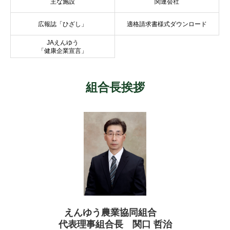
主な施設
関連会社
広報誌「ひざし」
適格請求書様式ダウンロード
JAえんゆう
「健康企業宣言」
組合長挨拶
えんゆう農業協同組合
代表理事組合長 関口 哲治