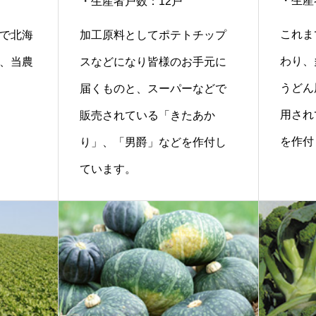
・生産
・生産者戸数：12戸
これま
積で北海
加工原料としてポテトチップ
わり、
る、当農
スなどになり皆様のお手元に
うどん
届くものと、スーパーなどで
用され
販売されている「きたあか
を作付
り」、「男爵」などを作付し
ています。