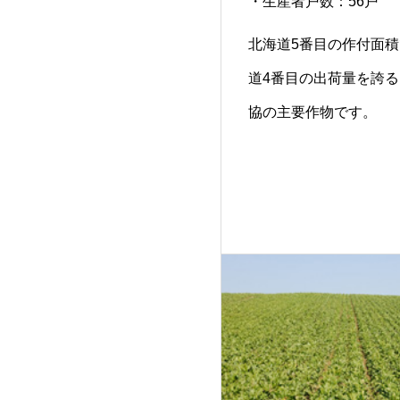
・生産者戸数：56戸
北海道5番目の作付面
道4番目の出荷量を誇
協の主要作物です。