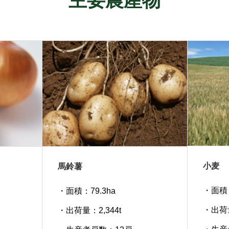
主要農産物
小麦
馬鈴薯
・面積：
・面積：79.3ha
・出荷量
・出荷量：2,344t