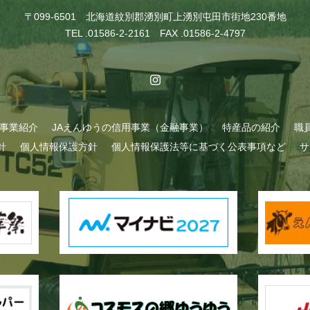
〒099-6501 北海道紋別郡湧別町上湧別屯田市街地230番地
TEL .01586-2-2161 FAX .01586-2-4797
A事業紹介
JAえんゆうの信用事業（金融事業）
特産品の紹介
職
針
個人情報保護方針
個人情報保護法等に基づく公表事項など
サ