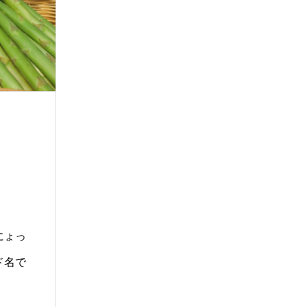
にょっ
ド名で