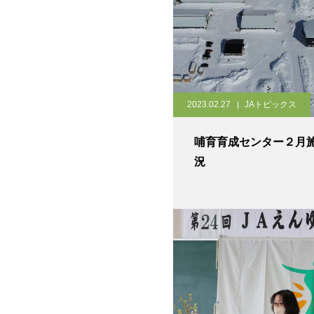
2023.02.27
JAトピックス
哺育育成センター２月
況