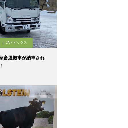
JAトピックス
家畜運搬車が納車され
！