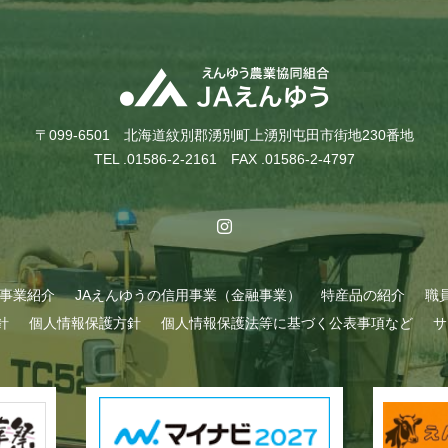
〒099-6501 北海道紋別郡湧別町上湧別屯田市街地230番地
TEL .01586-2-2161 FAX .01586-2-4797
A事業紹介
JAえんゆうの信用事業（金融事業）
特産品の紹介
職
針
個人情報保護方針
個人情報保護法等に基づく公表事項など
サ