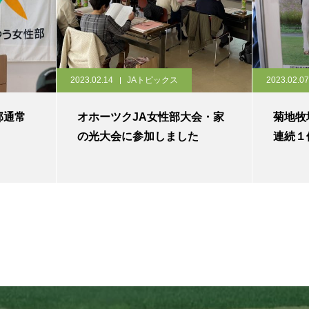
2023.02.14
JAトピックス
2023.02.07
部通常
オホーツクJA女性部大会・家
菊地牧
の光大会に参加しました
連続１