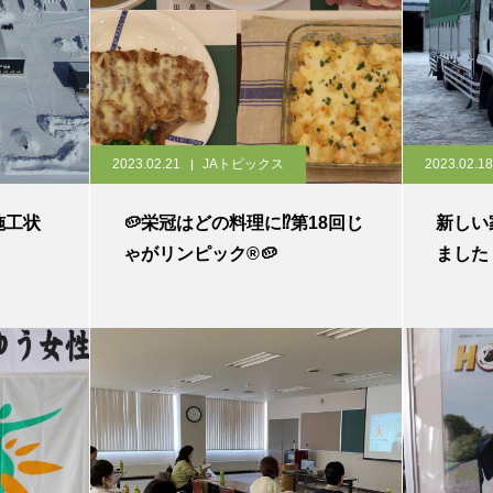
2023.02.21
JAトピックス
2023.02.18
施工状
🥔栄冠はどの料理に⁉第18回じ
新しい
ゃがリンピック®🥔
ました