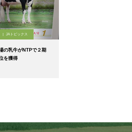
JAトピックス
場の乳牛がNTPで２期
位を獲得