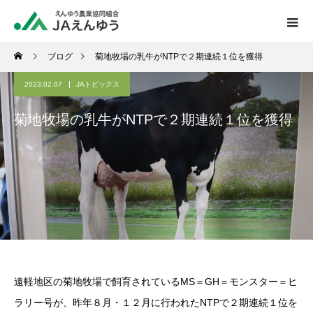
ブログ
菊地牧場の乳牛がNTPで２期連続１位を獲得
2023.02.07
JAトピックス
菊地牧場の乳牛がNTPで２期連続１位を獲得
遠軽地区の菊地牧場で飼育されているMS＝GH＝モンスター＝ヒ
ラリー号が、昨年８月・１２月に行われたNTPで２期連続１位を