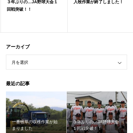
３年ぶりの…JA野球大会１
入牧作業が終了しました！
回戦突破！！
アーカイブ
月を選択
最近の記事
一番牧草の収穫作業が始
３年ぶりの…JA野球大会
まりました
１回戦突破！！