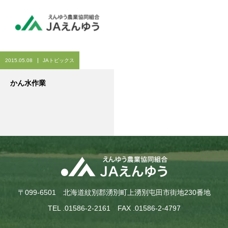
2015.05.08
JAトピックス
かん水作業
〒099-6501 北海道紋別郡湧別町上湧別屯田市街地230番地
TEL .01586-2-2161 FAX .01586-2-4797