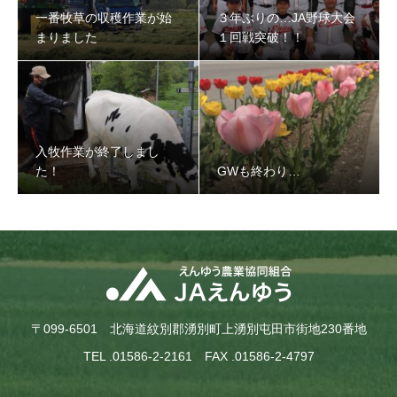
一番牧草の収穫作業が始
３年ぶりの…JA野球大会
まりました
１回戦突破！！
入牧作業が終了しまし
た！
GWも終わり…
〒099-6501 北海道紋別郡湧別町上湧別屯田市街地230番地
TEL .01586-2-2161 FAX .01586-2-4797