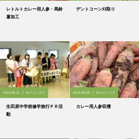
レトルトカレー用人参・馬鈴
デントコーン刈取り
薯加工
2015.09.11
JAトピックス
2015.09.09
JAトピックス
生田原中学校修学旅行ＰＲ活
カレー用人参収穫
動