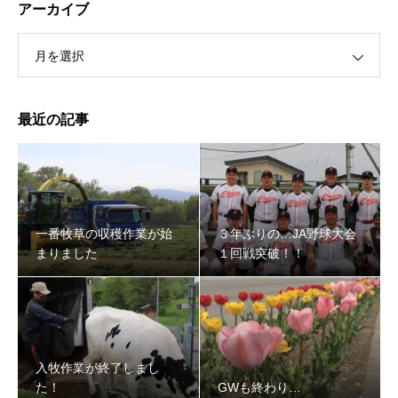
アーカイブ
月を選択
最近の記事
一番牧草の収穫作業が始
３年ぶりの…JA野球大会
まりました
１回戦突破！！
入牧作業が終了しまし
た！
GWも終わり…