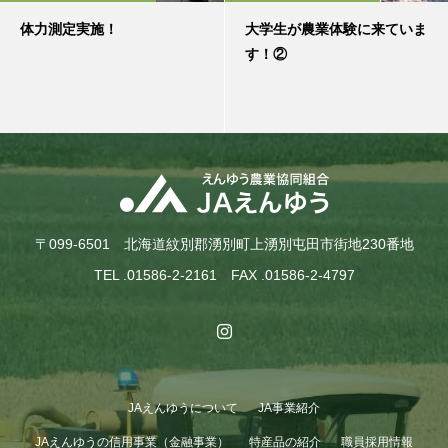
体力測定実施！
大学生が農業体験に来ていま
す！②
〒099-6501 北海道紋別郡湧別町上湧別屯田市街地230番地
TEL .01586-2-2161 FAX .01586-2-4797
JAえんゆうについて
JA事業紹介
JAえんゆうの信用事業（金融事業）
特産品の紹介
職員採用情報