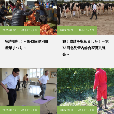
2025.09.30
JAトピックス
2025.09.29
JAトピックス
完売御礼！～第43回湧別町
輝く成績を収めました！～第
産業まつり～
73回北見管内総合家畜共進
会～
2025.09.17
JAトピックス
2025.09.11
JAトピックス