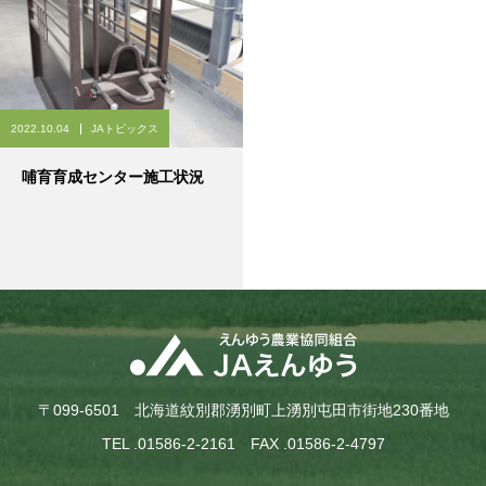
2022.10.04
JAトピックス
哺育育成センター施工状況
〒099-6501 北海道紋別郡湧別町上湧別屯田市街地230番地
TEL .01586-2-2161 FAX .01586-2-4797