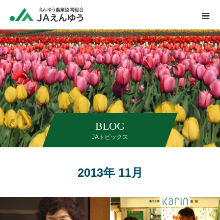
BLOG
JAトピックス
2013年 11月