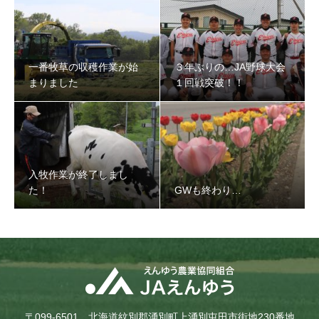
一番牧草の収穫作業が始
３年ぶりの…JA野球大会
まりました
１回戦突破！！
入牧作業が終了しまし
た！
GWも終わり…
〒099-6501 北海道紋別郡湧別町上湧別屯田市街地230番地