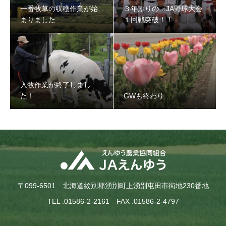
一番牧草の収穫作業が始
３年ぶりの…JA野球大会
まりました
１回戦突破！！
入牧作業が終了しまし
た！
GWも終わり…
〒099-6501 北海道紋別郡湧別町上湧別屯田市街地230番地
TEL .01586-2-2161 FAX .01586-2-4797