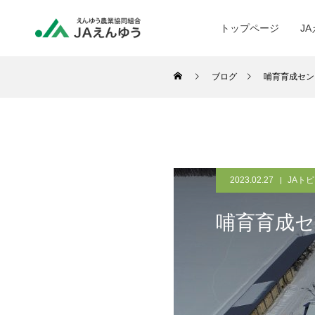
トップページ
J
ブログ
哺育育成セン
2023.02.27
JAト
哺育育成