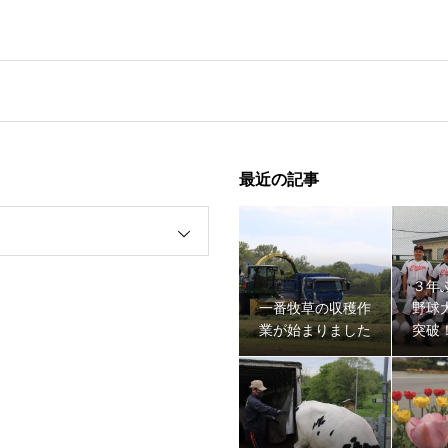
最近の記事
３年
一番牧草の収穫作
野球
業が始まりました
突破