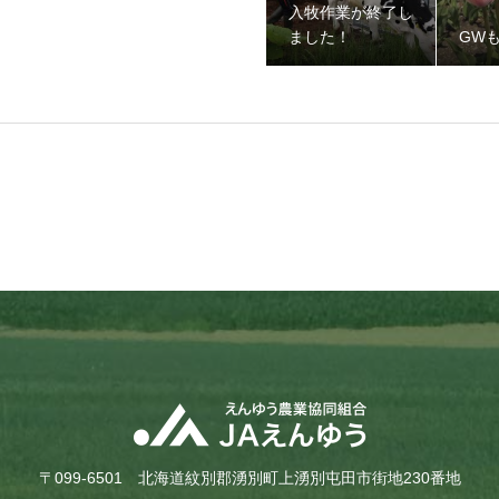
入牧作業が終了し
ました！
GW
〒099-6501 北海道紋別郡湧別町上湧別屯田市街地230番地