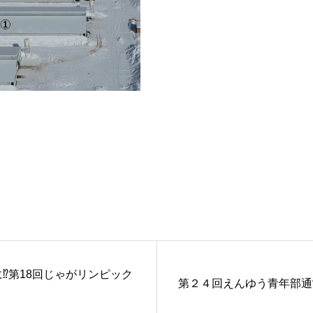
に⁉第18回じゃがリンピック
第２４回えんゆう青年部通