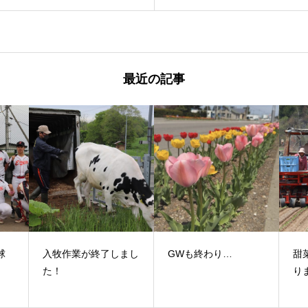
最近の記事
球
入牧作業が終了しまし
GWも終わり…
甜
！
た！
り