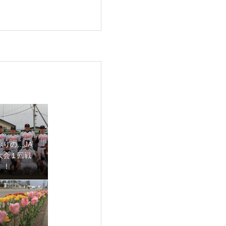
ぶりの…JA
大会１回戦
！！