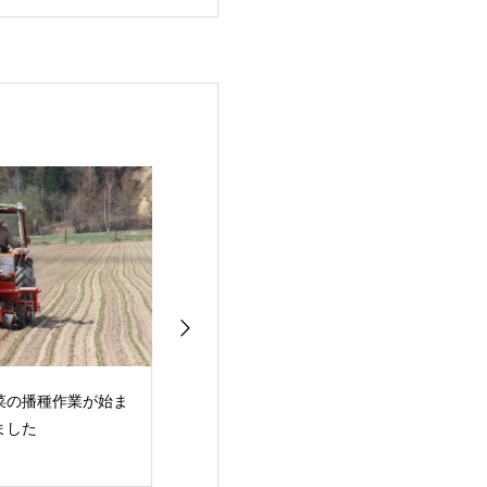
菜の播種作業が始ま
ブロッコリー播種作業
初めての陶芸体
ました
が行われています
レッシュミズ酪