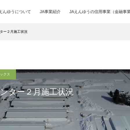
Aえんゆうについて
JA事業紹介
JAえんゆうの信用事業（金融事
ター２月施工状況
ピックス
センター２月施工状況