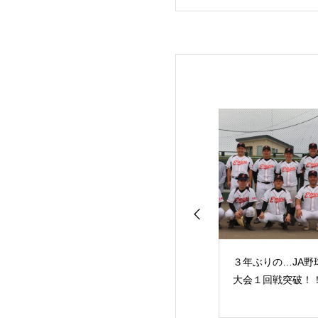
の定植作業が始ま
一番牧草の収穫作業が
３年ぶりの…JA野
した
始まりました
大会１回戦突破！