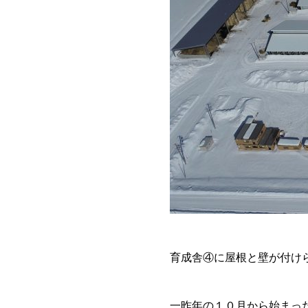
育成舎④に屋根と壁が付け
一昨年の１０月から始まっ