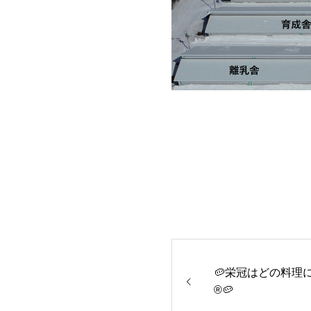
🥔栄冠はどの料理
®🥔