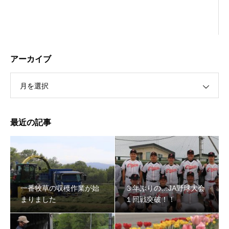
アーカイブ
月を選択
最近の記事
３年ぶりの…JA野球大会１回戦突破！！
一番牧草の収穫作業が始
３年ぶりの…JA野球大会
まりました
１回戦突破！！