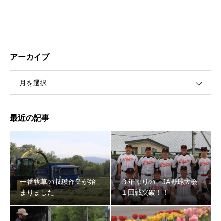
アーカイブ
月を選択
最近の記事
３年ぶりの…JA野球大会１回戦突破！！
一番牧草の収穫作業が始
３年ぶりの…JA野球大会
まりました
１回戦突破！！