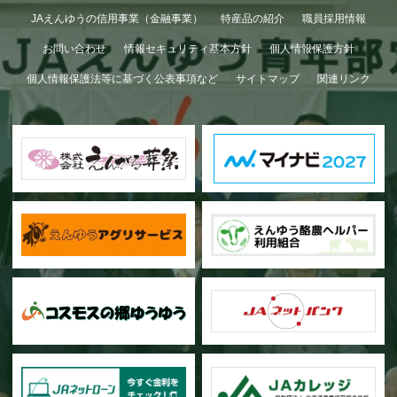
GWも終わり…
JAえんゆうの信用事業（金融事業）
特産品の紹介
職員採用情報
お問い合わせ
情報セキュリティ基本方針
個人情報保護方針
個人情報保護法等に基づく公表事項など
サイトマップ
関連リンク
甜菜の播種作業が始まりました