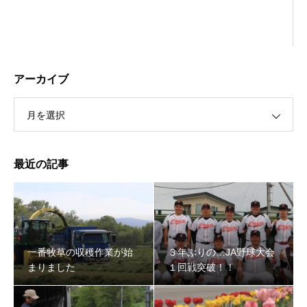
アーカイブ
月を選択
最近の記事
３年ぶりの…JA野球大会１回戦突破！！
一番牧草の収穫作業が始
３年ぶりの…JA野球大会
まりました
１回戦突破！！