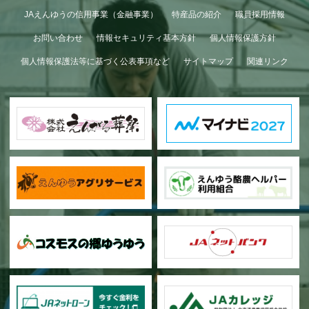
GWも終わり…
JAえんゆうの信用事業（金融事業）
特産品の紹介
職員採用情報
お問い合わせ
情報セキュリティ基本方針
個人情報保護方針
個人情報保護法等に基づく公表事項など
サイトマップ
関連リンク
甜菜の播種作業が始まりました