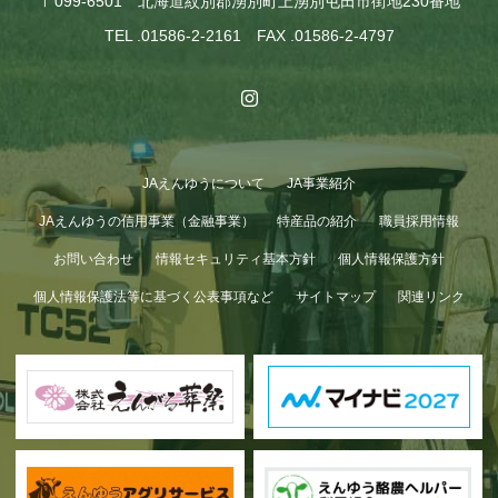
〒099-6501 北海道紋別郡湧別町上湧別屯田市街地230番地
TEL .01586-2-2161 FAX .01586-2-4797
JAえんゆうについて
JA事業紹介
JAえんゆうの信用事業（金融事業）
特産品の紹介
職員採用情報
お問い合わせ
情報セキュリティ基本方針
個人情報保護方針
個人情報保護法等に基づく公表事項など
サイトマップ
関連リンク