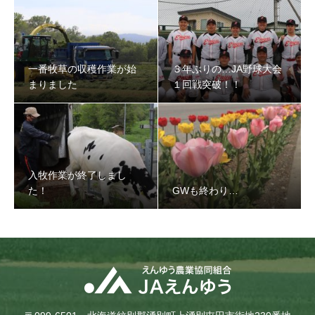
一番牧草の収穫作業が始
３年ぶりの…JA野球大会
まりました
１回戦突破！！
入牧作業が終了しまし
た！
GWも終わり…