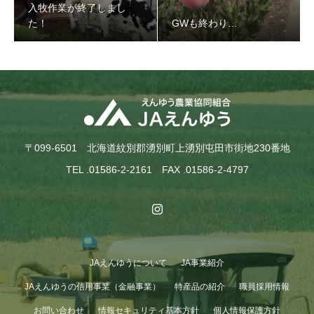
入牧作業が終了しまし
た！
GWも終わり…
〒099-6501 北海道紋別郡湧別町上湧別屯田市街地230番地
TEL .01586-2-2161 FAX .01586-2-4797
JAえんゆうについて
JA事業紹介
JAえんゆうの信用事業（金融事業）
特産品の紹介
職員採用情報
お問い合わせ
情報セキュリティ基本方針
個人情報保護方針