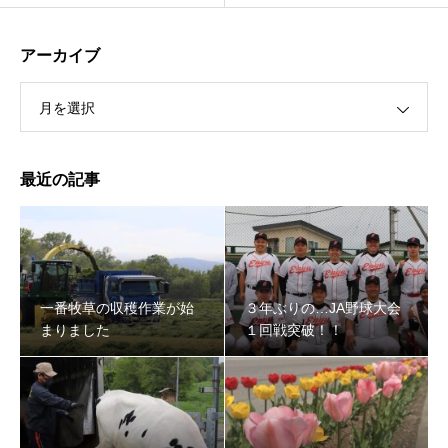
アーカイブ
月を選択
最近の記事
一番牧草の収穫作業が始
３年ぶりの…JA野球大会
まりました
１回戦突破！！