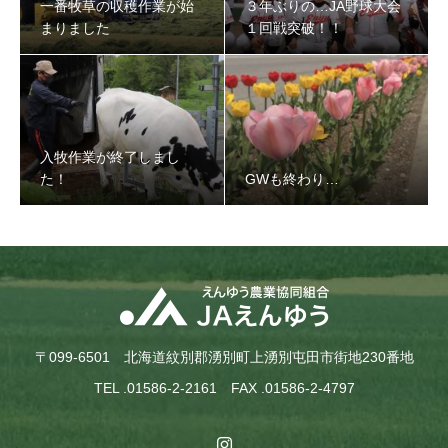
一番牧草の収穫作業が始
３年ぶりの…JA野球大会
まりました
１回戦突破！！
入牧作業が終了しまし
た！
GWも終わり…
〒099-6501 北海道紋別郡湧別町上湧別屯田市街地230番地
TEL .01586-2-2161 FAX .01586-2-4797