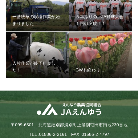
一番牧草の収穫作業が始
３年ぶりの…JA野球大会
まりました
１回戦突破！！
入牧作業が終了しまし
た！
GWも終わり…
〒099-6501 北海道紋別郡湧別町上湧別屯田市街地230番地
TEL .01586-2-2161 FAX .01586-2-4797