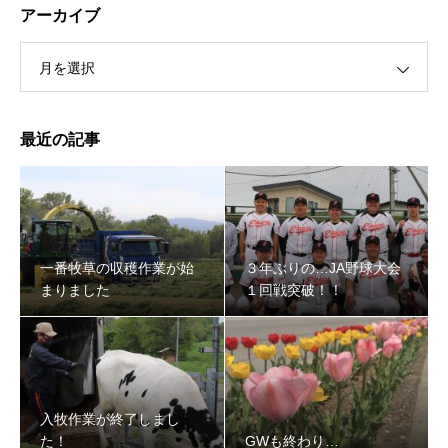
アーカイブ
月を選択
最近の記事
３年ぶりの…JA野球大会１回戦突破！！
一番牧草の収穫作業が始
３年ぶりの…JA野球大会
まりました
１回戦突破！！
入牧作業が終了しまし
た！
GWも終わり…