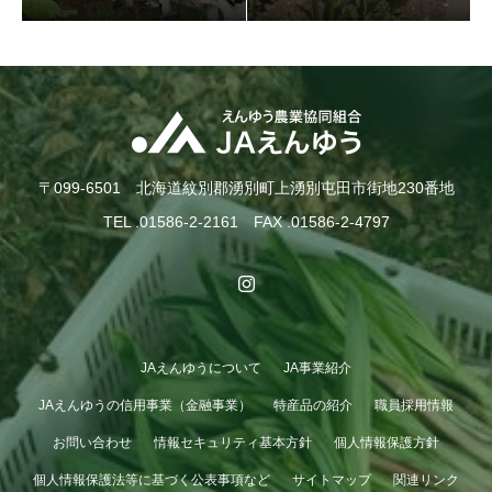
入牧作業が終了しました！
〒099-6501 北海道紋別郡湧別町上湧別屯田市街地230番地
TEL .01586-2-2161 FAX .01586-2-4797
JAえんゆうについて
JA事業紹介
GWも終わり…
JAえんゆうの信用事業（金融事業）
特産品の紹介
職員採用情報
お問い合わせ
情報セキュリティ基本方針
個人情報保護方針
個人情報保護法等に基づく公表事項など
サイトマップ
関連リンク