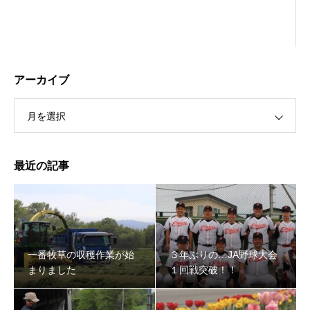
アーカイブ
月を選択
最近の記事
３年ぶりの…JA野球大会１回戦突破！！
一番牧草の収穫作業が始
３年ぶりの…JA野球大会
まりました
１回戦突破！！