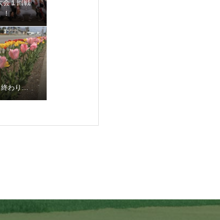
大会１回戦
！！
も終わり…