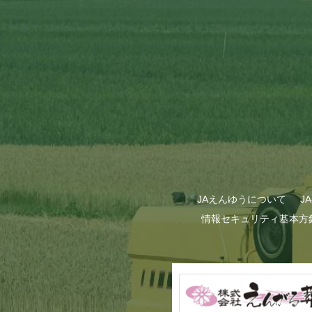
GWも終わり…
JAえんゆうについて
J
情報セキュリティ基本方
甜菜の播種作業が