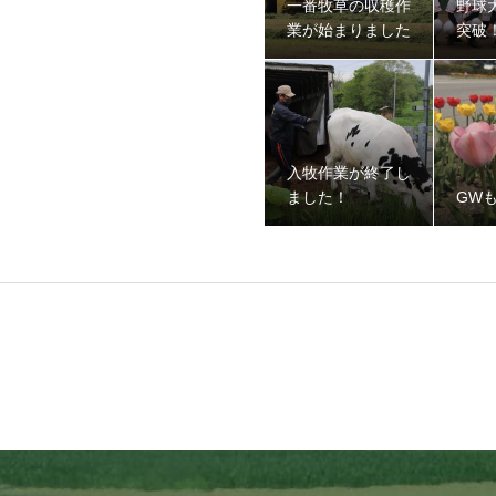
一番牧草の収穫作
野球
業が始まりました
突破
入牧作業が終了し
ました！
GW
ました！