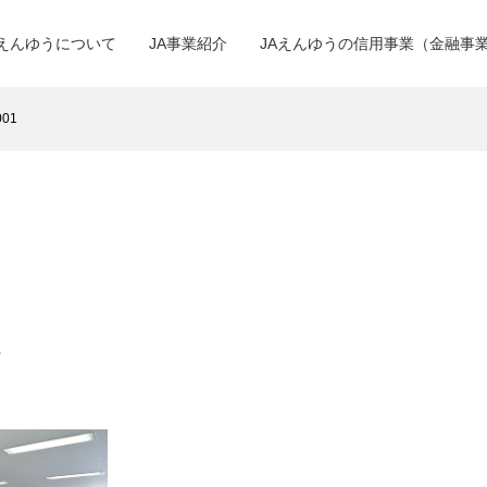
Aえんゆうについて
JA事業紹介
JAえんゆうの信用事業（金融事
001
1