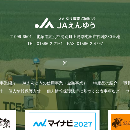
〒099-6501 北海道紋別郡湧別町上湧別屯田市街地230番地
TEL .01586-2-2161 FAX .01586-2-4797
A事業紹介
JAえんゆうの信用事業（金融事業）
特産品の紹介
職
針
個人情報保護方針
個人情報保護法等に基づく公表事項など
サ
始まりました