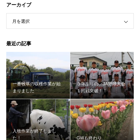
アーカイブ
月を選択
最近の記事
３年ぶりの…JA野球大会１回戦突破！！
一番牧草の収穫作業が始
３年ぶりの…JA野球大会
まりました
１回戦突破！！
入牧作業が終了しまし
た！
GWも終わり…