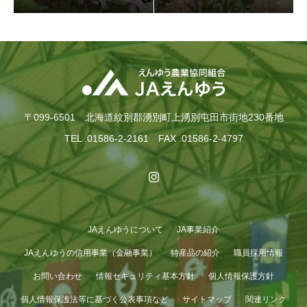
入牧作業が終了しました！
〒099-6501 北海道紋別郡湧別町上湧別屯田市街地230番地
TEL .01586-2-2161 FAX .01586-2-4797
JAえんゆうについて
JA事業紹介
GWも終わり…
JAえんゆうの信用事業（金融事業）
特産品の紹介
職員採用情報
お問い合わせ
情報セキュリティ基本方針
個人情報保護方針
個人情報保護法等に基づく公表事項など
サイトマップ
関連リンク