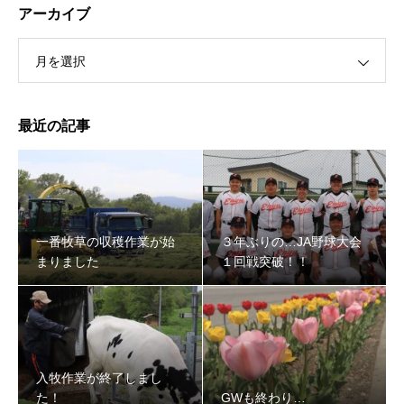
アーカイブ
月を選択
最近の記事
３年ぶりの…JA野球大会１回戦突破！！
一番牧草の収穫作業が始
３年ぶりの…JA野球大会
まりました
１回戦突破！！
入牧作業が終了しまし
た！
GWも終わり…