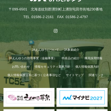
〒099-6501 北海道紋別郡湧別町上湧別屯田市街地230番地
TEL .01586-2-2161 FAX .01586-2-4797
JAえんゆうについて
JA事業紹介
GWも終わり…
JAえんゆうの信用事業（金融事業）
特産品の紹介
職員採用情報
お問い合わせ
情報セキュリティ基本方針
個人情報保護方針
個人情報保護法等に基づく公表事項など
サイトマップ
関連リンク