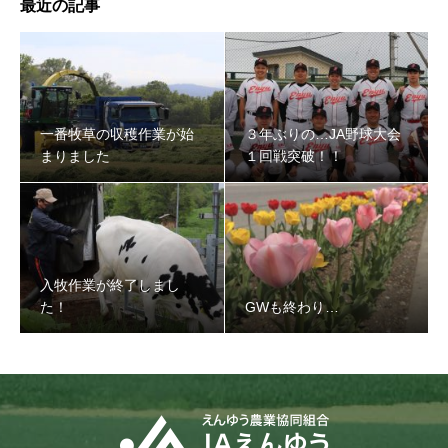
最近の記事
３年ぶりの…JA野球大会１回戦突破！！
一番牧草の収穫作業が始
３年ぶりの…JA野球大会
まりました
１回戦突破！！
入牧作業が終了しまし
た！
GWも終わり…
入牧作業が終了しました！