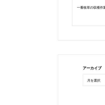
一番牧草の収穫作
アーカイブ
３年ぶりの…JA
月を選択