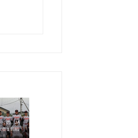
ぶりの…JA
大会１回戦
！！