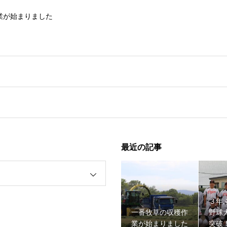
業が始まりました
最近の記事
野球大会１回戦突破！！
３年
一番牧草の収穫作
野球
業が始まりました
突破