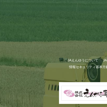
GWも終わり…
JAえんゆうについて
J
情報セキュリティ基本方
甜菜の播種作業が