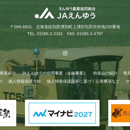
〒099-6501 北海道紋別郡湧別町上湧別屯田市街地230番地
TEL .01586-2-2161 FAX .01586-2-4797
A事業紹介
JAえんゆうの信用事業（金融事業）
特産品の紹介
職
針
個人情報保護方針
個人情報保護法等に基づく公表事項など
サ
始まりました