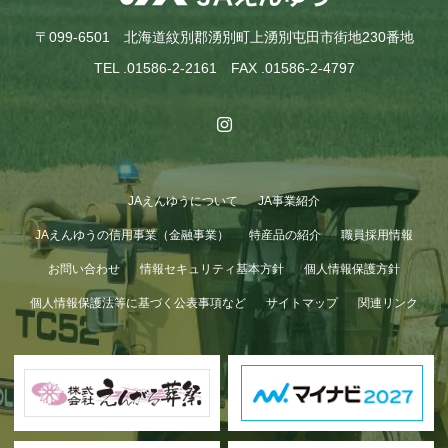
〒099-6501 北海道紋別郡湧別町上湧別屯田市街地230番地
TEL .01586-2-2161 FAX .01586-2-4797
JAえんゆうについて
JA事業紹介
GWも終わり…
JAえんゆうの信用事業（金融事業）
特産品の紹介
職員採用情報
お問い合わせ
情報セキュリティ基本方針
個人情報保護方針
個人情報保護法等に基づく公表事項など
サイトマップ
関連リンク