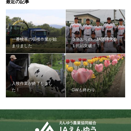
最近の記事
３年ぶりの…JA野球大会１回戦突破！！
一番牧草の収穫作業が始
３年ぶりの…JA野球大会
まりました
１回戦突破！！
入牧作業が終了しまし
た！
GWも終わり…
入牧作業が終了しました！