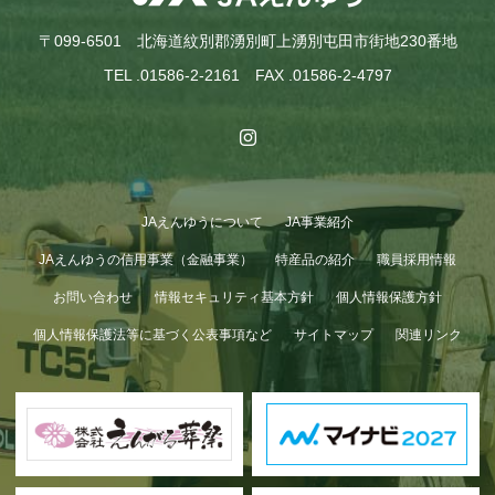
〒099-6501 北海道紋別郡湧別町上湧別屯田市街地230番地
TEL .01586-2-2161 FAX .01586-2-4797
JAえんゆうについて
JA事業紹介
GWも終わり…
JAえんゆうの信用事業（金融事業）
特産品の紹介
職員採用情報
お問い合わせ
情報セキュリティ基本方針
個人情報保護方針
個人情報保護法等に基づく公表事項など
サイトマップ
関連リンク