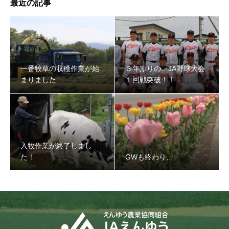
最近の記事
３年ぶりの…JA野球大会１回戦突破！！
一番牧草の収穫作業が始
３年ぶりの…JA野球大会
まりました
１回戦突破！！
入牧作業が終了しまし
た！
GWも終わり…
入牧作業が終了しました！