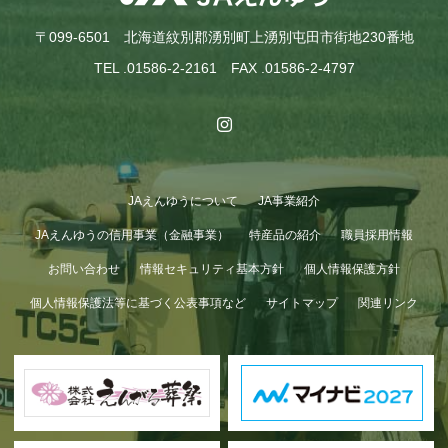
〒099-6501 北海道紋別郡湧別町上湧別屯田市街地230番地
TEL .01586-2-2161 FAX .01586-2-4797
JAえんゆうについて
JA事業紹介
GWも終わり…
JAえんゆうの信用事業（金融事業）
特産品の紹介
職員採用情報
お問い合わせ
情報セキュリティ基本方針
個人情報保護方針
個人情報保護法等に基づく公表事項など
サイトマップ
関連リンク