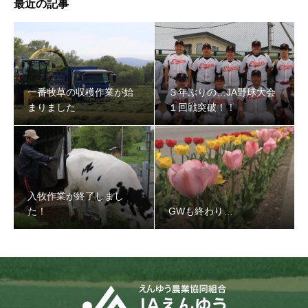
最近の記事
３年ぶりの…JA野球大会１回戦突破！！
一番牧草の収穫作業が始
３年ぶりの…JA野球大会
まりました
１回戦突破！！
入牧作業が終了しまし
た！
GWも終わり…
入牧作業が終了しました！