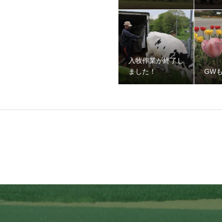
入牧作業が終了し
ました！
GW
ました！