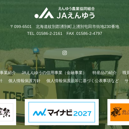
〒099-6501 北海道紋別郡湧別町上湧別屯田市街地230番地
TEL .01586-2-2161 FAX .01586-2-4797
A事業紹介
JAえんゆうの信用事業（金融事業）
特産品の紹介
職
針
個人情報保護方針
個人情報保護法等に基づく公表事項など
サ
始まりました