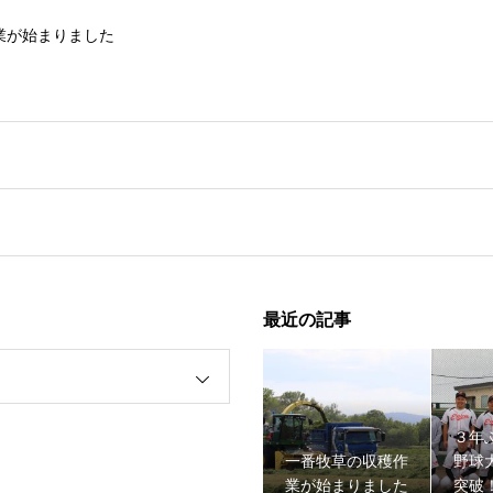
業が始まりました
最近の記事
野球大会１回戦突破！！
３年
一番牧草の収穫作
野球
業が始まりました
突破