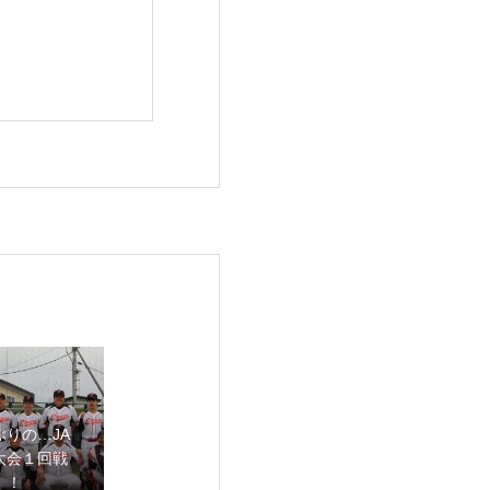
ぶりの…JA
大会１回戦
！！