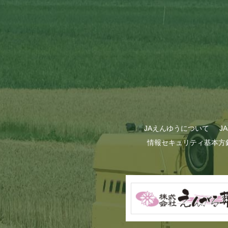
GWも終わり…
JAえんゆうについて
J
情報セキュリティ基本方
甜菜の播種作業が