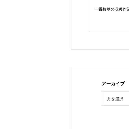
一番牧草の収穫作
アーカイブ
３年ぶりの…JA
月を選択