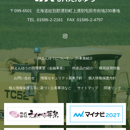
〒099-6501 北海道紋別郡湧別町上湧別屯田市街地230番地
TEL .01586-2-2161 FAX .01586-2-4797
JAえんゆうについて
JA事業紹介
GWも終わり…
JAえんゆうの信用事業（金融事業）
特産品の紹介
職員採用情報
お問い合わせ
情報セキュリティ基本方針
個人情報保護方針
個人情報保護法等に基づく公表事項など
サイトマップ
関連リンク