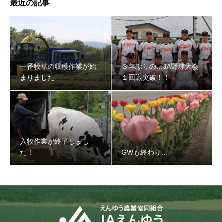
最近の記事
３年ぶりの…JA野球大会１回戦突破！！
一番牧草の収穫作業が始
３年ぶりの…JA野球大会
まりました
１回戦突破！！
入牧作業が終了しまし
た！
GWも終わり…
入牧作業が終了しました！