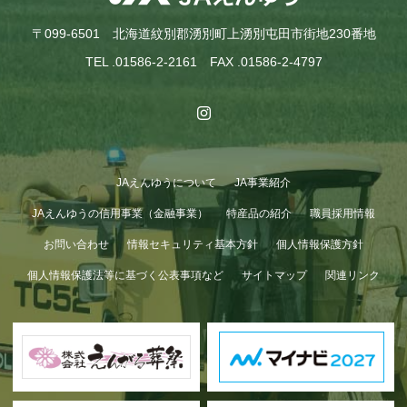
〒099-6501 北海道紋別郡湧別町上湧別屯田市街地230番地
TEL .01586-2-2161 FAX .01586-2-4797
JAえんゆうについて
JA事業紹介
GWも終わり…
JAえんゆうの信用事業（金融事業）
特産品の紹介
職員採用情報
お問い合わせ
情報セキュリティ基本方針
個人情報保護方針
個人情報保護法等に基づく公表事項など
サイトマップ
関連リンク