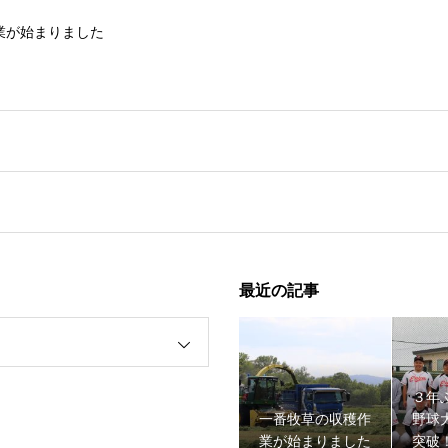
業が始まりました
最近の記事
野球大会１回戦突破！！
３年
一番牧草の収穫作
野球
業が始まりました
突破