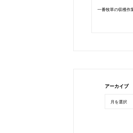
一番牧草の収穫作
アーカイブ
３年ぶりの…JA
月を選択