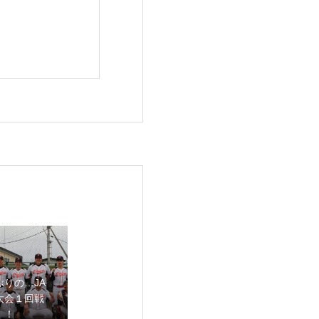
ぶりの…JA
大会１回戦
！！