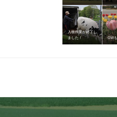
入牧作業が終了し
ました！
GW
ました！