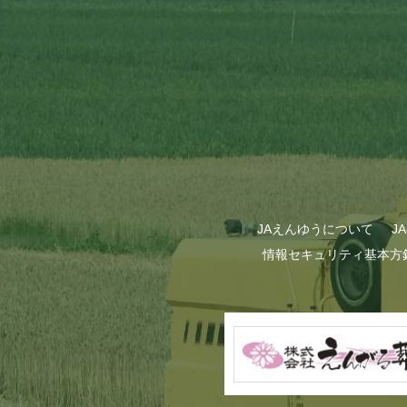
GWも終わり…
JAえんゆうについて
J
情報セキュリティ基本方
甜菜の播種作業が