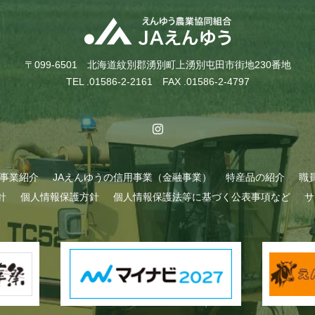
〒099-6501 北海道紋別郡湧別町上湧別屯田市街地230番地
TEL .01586-2-2161 FAX .01586-2-4797
A事業紹介
JAえんゆうの信用事業（金融事業）
特産品の紹介
職
針
個人情報保護方針
個人情報保護法等に基づく公表事項など
サ
始まりました