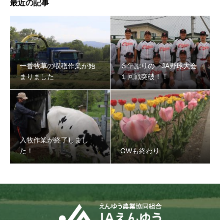
最近の記事
３年ぶりの…JA野球大会１回戦突破！！
一番牧草の収穫作業が始
３年ぶりの…JA野球大会
まりました
１回戦突破！！
入牧作業が終了しまし
た！
GWも終わり…
入牧作業が終了しました！