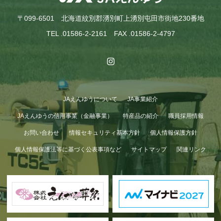
〒099-6501 北海道紋別郡湧別町上湧別屯田市街地230番地
TEL .01586-2-2161 FAX .01586-2-4797
JAえんゆうについて
JA事業紹介
GWも終わり…
JAえんゆうの信用事業（金融事業）
特産品の紹介
職員採用情報
お問い合わせ
情報セキュリティ基本方針
個人情報保護方針
個人情報保護法等に基づく公表事項など
サイトマップ
関連リンク