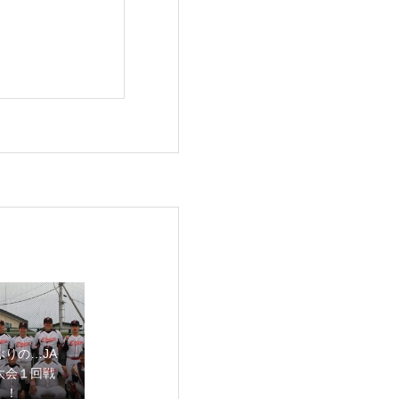
ぶりの…JA
大会１回戦
！！