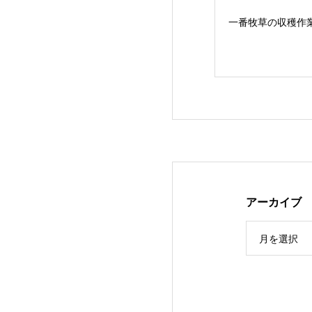
一番牧草の収穫作
アーカイブ
３年ぶりの…JA
月を選択