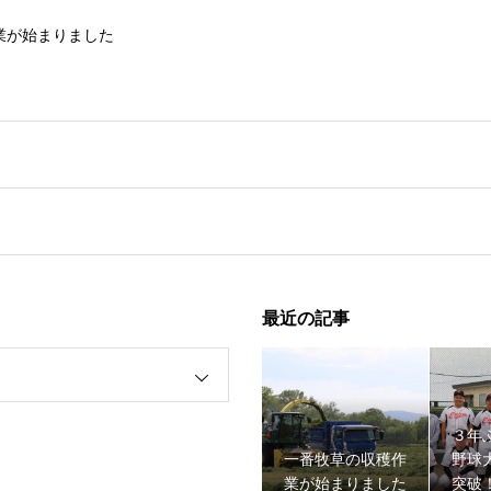
業が始まりました
最近の記事
野球大会１回戦突破！！
３年
一番牧草の収穫作
野球
業が始まりました
突破