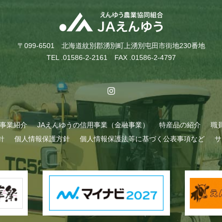
〒099-6501 北海道紋別郡湧別町上湧別屯田市街地230番地
TEL .01586-2-2161 FAX .01586-2-4797
A事業紹介
JAえんゆうの信用事業（金融事業）
特産品の紹介
職
針
個人情報保護方針
個人情報保護法等に基づく公表事項など
サ
始まりました