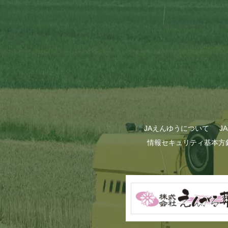
GWも終わり…
JAえんゆうについて
J
情報セキュリティ基本方
甜菜の播種作業が