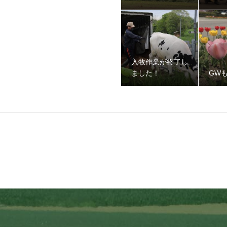
入牧作業が終了し
ました！
GW
ました！