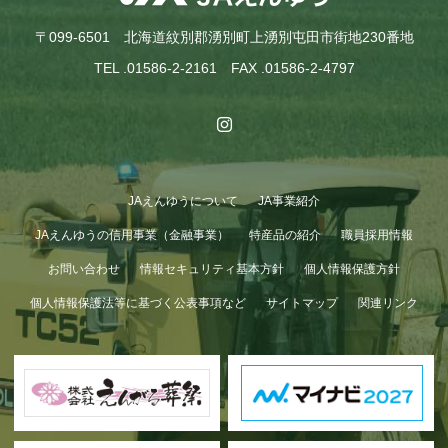
〒099-6501 北海道紋別郡湧別町上湧別屯田市街地230番地
TEL .01586-2-2161 FAX .01586-2-4797
JAえんゆうについて
JA事業紹介
GWも終わり…
JAえんゆうの信用事業（金融事業）
特産品の紹介
職員採用情報
お問い合わせ
情報セキュリティ基本方針
個人情報保護方針
個人情報保護法等に基づく公表事項など
サイトマップ
関連リンク