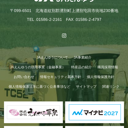
〒099-6501 北海道紋別郡湧別町上湧別屯田市街地230番地
TEL .01586-2-2161 FAX .01586-2-4797
JAえんゆうについて
JA事業紹介
GWも終わり…
JAえんゆうの信用事業（金融事業）
特産品の紹介
職員採用情報
お問い合わせ
情報セキュリティ基本方針
個人情報保護方針
個人情報保護法等に基づく公表事項など
サイトマップ
関連リンク