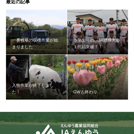
最近の記事
３年ぶりの…JA野球大会１回戦突破！！
一番牧草の収穫作業が始
３年ぶりの…JA野球大会
まりました
１回戦突破！！
入牧作業が終了しまし
た！
GWも終わり…
入牧作業が終了しました！