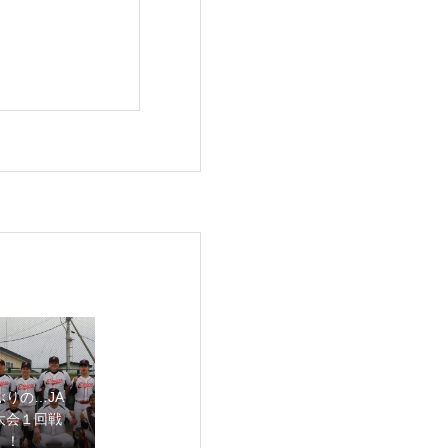
ぶりの…JA
大会１回戦
！！