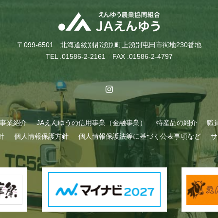
〒099-6501 北海道紋別郡湧別町上湧別屯田市街地230番地
TEL .01586-2-2161 FAX .01586-2-4797
A事業紹介
JAえんゆうの信用事業（金融事業）
特産品の紹介
職
針
個人情報保護方針
個人情報保護法等に基づく公表事項など
サ
始まりました