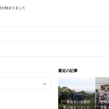
業が始まりました
最近の記事
野球大会１回戦突破！！
３年
一番牧草の収穫作
野球
業が始まりました
突破