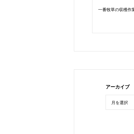
一番牧草の収穫作
アーカイブ
３年ぶりの…JA
月を選択