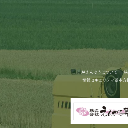
GWも終わり…
JAえんゆうについて
J
情報セキュリティ基本方
甜菜の播種作業が