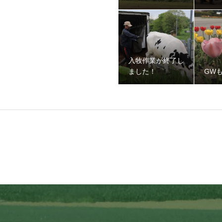
入牧作業が終了し
ました！
GW
ました！