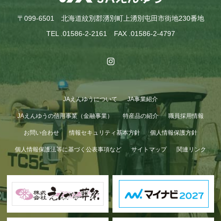
〒099-6501 北海道紋別郡湧別町上湧別屯田市街地230番地
TEL .01586-2-2161 FAX .01586-2-4797
JAえんゆうについて
JA事業紹介
GWも終わり…
JAえんゆうの信用事業（金融事業）
特産品の紹介
職員採用情報
お問い合わせ
情報セキュリティ基本方針
個人情報保護方針
個人情報保護法等に基づく公表事項など
サイトマップ
関連リンク