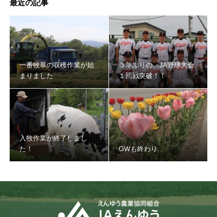
最近の記事
３年ぶりの…JA野球大会１回戦突破！！
一番牧草の収穫作業が始
３年ぶりの…JA野球大会
まりました
１回戦突破！！
入牧作業が終了しまし
た！
GWも終わり…
入牧作業が終了しました！