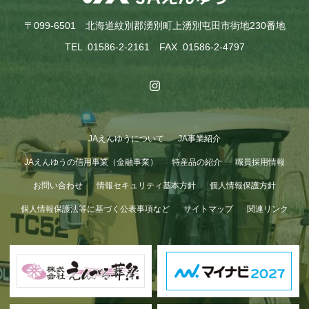
〒099-6501 北海道紋別郡湧別町上湧別屯田市街地230番地
TEL .01586-2-2161 FAX .01586-2-4797
JAえんゆうについて
JA事業紹介
GWも終わり…
JAえんゆうの信用事業（金融事業）
特産品の紹介
職員採用情報
お問い合わせ
情報セキュリティ基本方針
個人情報保護方針
個人情報保護法等に基づく公表事項など
サイトマップ
関連リンク