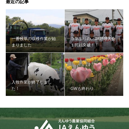
最近の記事
３年ぶりの…JA野球大会１回戦突破！！
一番牧草の収穫作業が始
３年ぶりの…JA野球大会
まりました
１回戦突破！！
入牧作業が終了しまし
た！
GWも終わり…
入牧作業が終了しました！