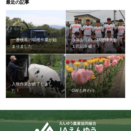
最近の記事
一番牧草の収穫作業が始
３年ぶりの…JA野球大会
まりました
１回戦突破！！
入牧作業が終了しまし
た！
GWも終わり…